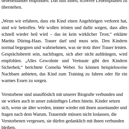
nebeneinander empfinden. Das hilft ihnen, schwere Lebensphasen zu
überstehen.
„
Wenn wir erfahren, dass ein Kind einen Angehörigen verloren hat,
sind wir betroffen. Wir wollen trösten und dafür sorgen, dass alles
schnell wieder heil wird – das ist kein wirklicher Trost,“ erklärte
Maritta Düring-Haas. Trauer darf und muss sein. Den Kindern
normal begegnen und
wahrnehmen, was sie trotz ihrer Trauer leisten.
Gesprächsbereit sein, nachfragen, sich aber nicht aufdrängen,
wird
empfohlen.
„
Alles Gewohnte und Vertraute gibt den Kindern
Sicherheit,“
berichtete Cornelia Weber. So können beispielsweise
Nachbarn anbieten, das Kind zum Training zu fahren oder für ein
warmes Essen zu sorgen.
Verstorbene sind unauflöslich mit unserer Biografie verbunden und
sie wirken auch in unser zukünftiges Leben hinein. Kinder setzen
sich, wenn sie älter werden, immer wieder mit ihnen auseinander und
fragen nach dem Warum. Trauernde müssen nicht loslassen, die
Verstorbenen vergessen, sie dürfen gedanklich mit ihnen verbunden
bleiben.