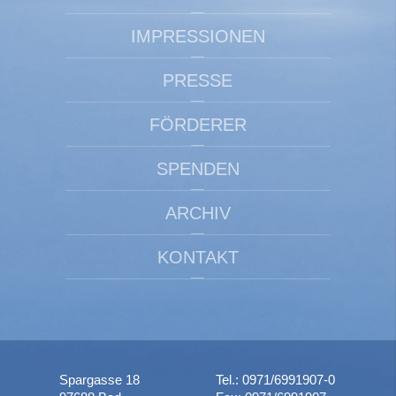
IMPRESSIONEN
PRESSE
FÖRDERER
SPENDEN
ARCHIV
KONTAKT
Spargasse 18
Tel.: 0971/6991907-0